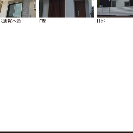
ﾚｲｽ志賀本通
F邸
H邸