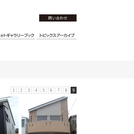
問い合わせ
1
2
3
4
5
6
7
8
9