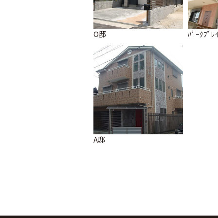
O邸
ﾊﾟｰｸﾌﾟ
A邸